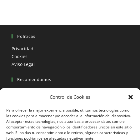
Spiti
Y
Tíbet
|
10
Días
Políticas
Privacidad
Cookies
Aviso Legal
Recomendamos
Viajes en moto
Control de Cookies
Viajes en moto organizados
Blogs viajes en moto
Para ofrecer la mejor experiencia posible, utilizamos tecnologías como
las cookies para almacenar y/o acceder a la información del dispositivo.
Al aceptar estas tecnologías, nos autorizas a procesar datos como el
Más Visto
comportamiento de navegación o los identificadores únicos en este sitio
web. Si no das tu consentimiento o lo retiras, algunas características y
Viajes en moto India
funciones podrían verse afectadas negativamente.