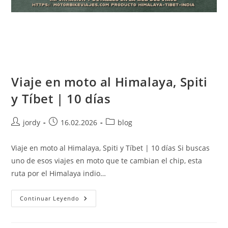
Viaje en moto al Himalaya, Spiti
y Tíbet | 10 días
Autor
Publicación
Categoría
jordy
16.02.2026
blog
de
de
de
la
la
la
Viaje en moto al Himalaya, Spiti y Tíbet | 10 días Si buscas
entrada:
entrada:
entrada:
uno de esos viajes en moto que te cambian el chip, esta
ruta por el Himalaya indio…
Viaje
Continuar Leyendo
En
Moto
Al
Himalaya,