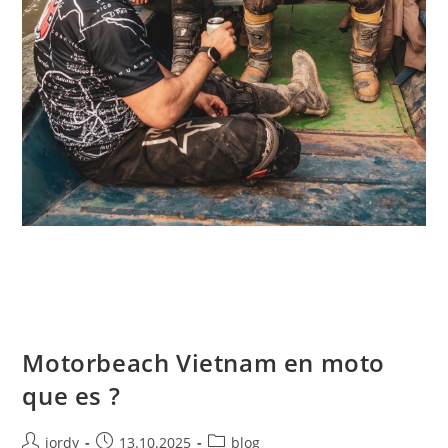
Motorbeach Vietnam en moto
que es ?
Autor
Publicación
Categoría
jordy
13.10.2025
blog