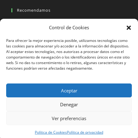
Recomendamos
Viajes en moto
Control de Cookies
Viajes en moto organizados
Blogs viajes en moto
Para ofrecer la mejor experiencia posible, utilizamos tecnologías como
las cookies para almacenar y/o acceder a la información del dispositivo.
Al aceptar estas tecnologías, nos autorizas a procesar datos como el
Más Visto
comportamiento de navegación o los identificadores únicos en este sitio
web. Si no das tu consentimiento o lo retiras, algunas características y
Viajes en moto India
funciones podrían verse afectadas negativamente.
Viajes en moto Nicaragua
Viajes en moto América
Aceptar
Denegar
633 24 27 26
Ver preferencias
Motorbeach Viajes © 2023 | DESARROLLO WEB
JUEVER
Surfcamp
Política de Cookies
Política de privacidad