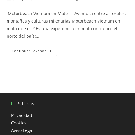
de
de
de
la
la
la
Motorbeach Vietnam en Moto — Aventura entre arrozales,
entrada:
entrada:
entrada:
montañas y culturas milenarias Motorbeach Vietnam en
moto que es ? Es una experiencia en moto única por el
norte del país:…
Motorbeach
Continuar Leyendo
Vietnam
En
Moto
Que
Es
?
Políticas
Privacidad
Cookies
Aviso Legal