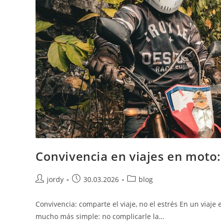
Convivencia en viajes en moto: 
Autor
Publicación
Categoría
jordy
30.03.2026
blog
de
de
de
la
la
la
Convivencia: comparte el viaje, no el estrés En un viaje 
entrada:
entrada:
entrada:
mucho más simple: no complicarle la…