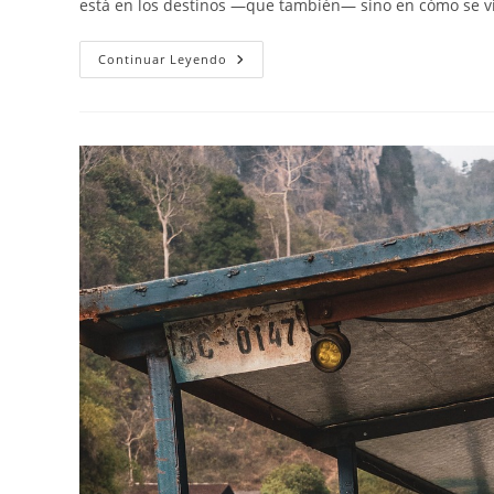
está en los destinos —que también— sino en cómo se v
Motorbeach
Continuar Leyendo
Viajes:
Motoaventuras
De
Autor
Por
El
Mundo