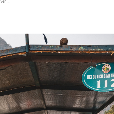
iven.…