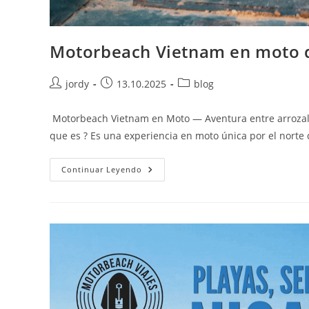
Motorbeach Vietnam en moto q
Autor
Publicación
Categoría
jordy
13.10.2025
blog
de
de
de
la
la
la
Motorbeach Vietnam en Moto — Aventura entre arrozal
entrada:
entrada:
entrada:
que es ? Es una experiencia en moto única por el norte 
Motorbeach
Continuar Leyendo
Vietnam
En
Moto
Que
Es
?