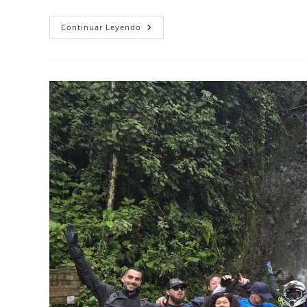
Convivencia
Continuar Leyendo
En
Viajes
En
Moto:
Disfruta
Sin
Estrés