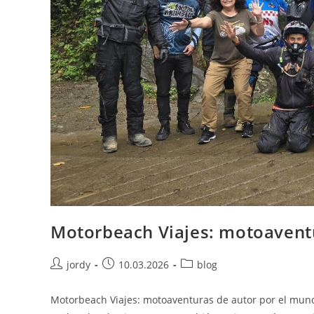
Motorbeach Viajes: motoavent
Autor
Publicación
Categoría
jordy
10.03.2026
blog
de
de
de
la
la
la
Motorbeach Viajes: motoaventuras de autor por el mundo
entrada:
entrada:
entrada: