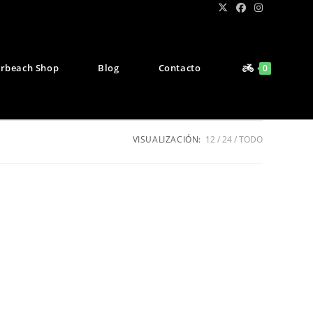
rbeach Shop
Blog
Contacto
0
VISUALIZACIÓN:
12
24
TODO