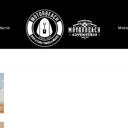
dario
Moto