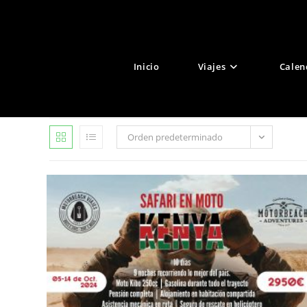
Ir
al
contenido
Inicio
Viajes
Calen
Orden predeterminado