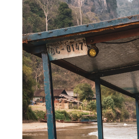
Del
Reino
Prohibido
De
Mustang