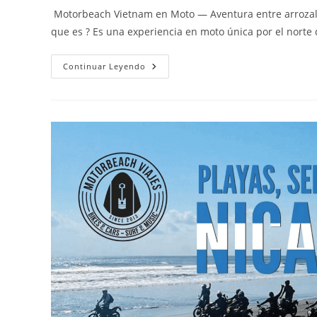
la
la
la
Motorbeach Vietnam en Moto — Aventura entre arrozal
entrada:
entrada:
entrada:
que es ? Es una experiencia en moto única por el norte 
Motorbeach
Continuar Leyendo
Vietnam
En
Moto
Que
Es
?