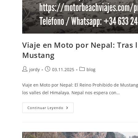
Viaje en Moto por Nepal: Tras 
Mustang
Autor
Publicación
Categoría
jordy
03.11.2025
blog
de
de
de
la
la
la
Viaje en Moto por Nepal: El Reino Prohibido de Mustang
entrada:
entrada:
entrada:
los valles del Himalaya. Nepal nos espera con…
Viaje
Continuar Leyendo
En
Moto
Por
Nepal:
Tras
Las
Huellas