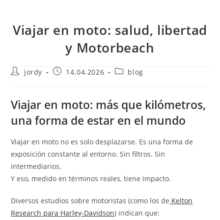
Viajar en moto: salud, libertad
y Motorbeach
Autor
Publicación
Categoría
jordy
14.04.2026
blog
de
de
de
la
la
la
entrada:
entrada:
entrada:
Viajar en moto: más que kilómetros,
una forma de estar en el mundo
Viajar en moto no es solo desplazarse. Es una forma de
exposición constante al entorno. Sin filtros. Sin
intermediarios.
Y eso, medido en términos reales, tiene impacto.
Diversos estudios sobre motoristas (como los de
Kelton
Research
para
Harley-Davidson
) indican que: