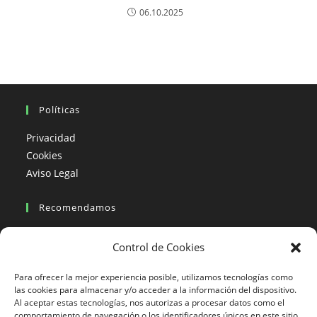
06.10.2025
Políticas
Privacidad
Cookies
Aviso Legal
Recomendamos
Viajes en moto
Control de Cookies
Viajes en moto organizados
Blogs viajes en moto
Para ofrecer la mejor experiencia posible, utilizamos tecnologías como
las cookies para almacenar y/o acceder a la información del dispositivo.
Al aceptar estas tecnologías, nos autorizas a procesar datos como el
Más Visto
comportamiento de navegación o los identificadores únicos en este sitio