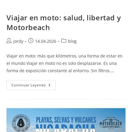
Viajar en moto: salud, libertad y
Motorbeach
Autor
Publicación
Categoría
jordy
14.04.2026
blog
de
de
de
la
la
la
Viajar en moto: más que kilómetros, una forma de estar en
entrada:
entrada:
entrada:
el mundo Viajar en moto no es solo desplazarse. Es una
forma de exposición constante al entorno. Sin filtros.…
Viajar
Continuar Leyendo
En
Moto:
Salud,
Libertad
Y
Motorbeach