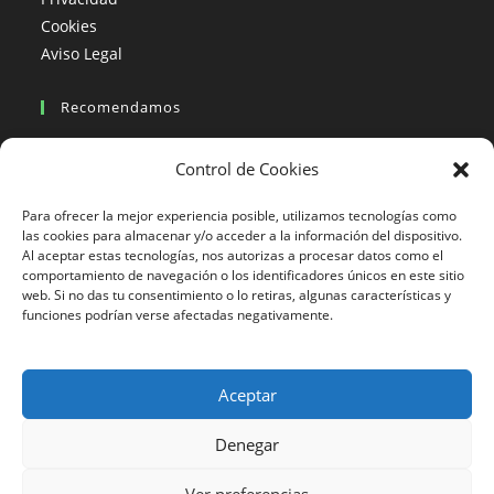
Cookies
Aviso Legal
Recomendamos
Viajes en moto
Control de Cookies
Viajes en moto organizados
Blogs viajes en moto
Para ofrecer la mejor experiencia posible, utilizamos tecnologías como
las cookies para almacenar y/o acceder a la información del dispositivo.
Al aceptar estas tecnologías, nos autorizas a procesar datos como el
Más Visto
comportamiento de navegación o los identificadores únicos en este sitio
web. Si no das tu consentimiento o lo retiras, algunas características y
Viajes en moto India
funciones podrían verse afectadas negativamente.
Viajes en moto Nicaragua
Viajes en moto América
Aceptar
Denegar
633 24 27 26
Ver preferencias