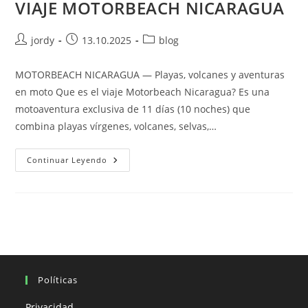
VIAJE MOTORBEACH NICARAGUA
Autor
Publicación
Categoría
jordy
13.10.2025
blog
de
de
de
la
la
la
MOTORBEACH NICARAGUA — Playas, volcanes y aventuras
entrada:
entrada:
entrada:
en moto Que es el viaje Motorbeach Nicaragua? Es una
motoaventura exclusiva de 11 días (10 noches) que
combina playas vírgenes, volcanes, selvas,…
VIAJE
Continuar Leyendo
MOTORBEACH
NICARAGUA
Políticas
Privacidad