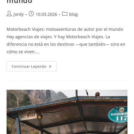
mundo
Autor
Publicación
Categoría
jordy
10.03.2026
blog
de
de
de
la
la
la
Motorbeach Viajes: motoaventuras de autor por el mundo
entrada:
entrada:
entrada:
Hay agencias de viajes. Y hay Motorbeach Viajes. La
diferencia no está en los destinos —que también— sino en
cómo se viven.…
Motorbeach
Continuar Leyendo
Viajes:
Motoaventuras
De
Autor
Por
El
Mundo