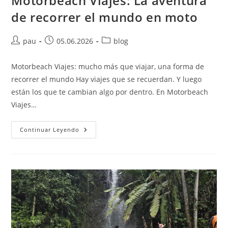
Motorbeach Viajes: La aventura
de recorrer el mundo en moto
Autor
Publicación
Categoría
pau
05.06.2026
blog
de
de
de
la
la
la
Motorbeach Viajes: mucho más que viajar, una forma de
entrada:
entrada:
entrada:
recorrer el mundo Hay viajes que se recuerdan. Y luego
están los que te cambian algo por dentro. En Motorbeach
Viajes…
Motorbeach
Continuar Leyendo
Viajes:
La
Aventura
De
Recorrer
El
Mundo
En
Moto