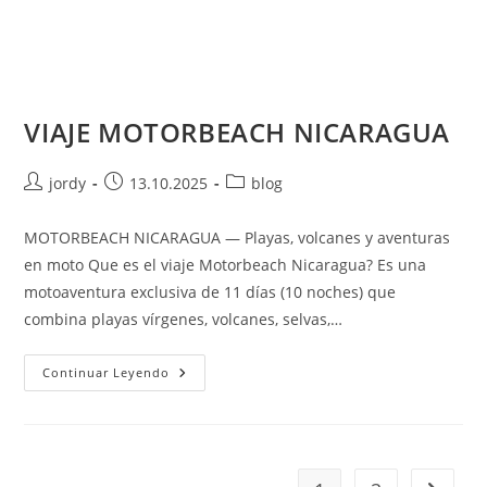
VIAJE MOTORBEACH NICARAGUA
Autor
Publicación
Categoría
jordy
13.10.2025
blog
de
de
de
la
la
la
MOTORBEACH NICARAGUA — Playas, volcanes y aventuras
entrada:
entrada:
entrada:
en moto Que es el viaje Motorbeach Nicaragua? Es una
motoaventura exclusiva de 11 días (10 noches) que
combina playas vírgenes, volcanes, selvas,…
VIAJE
Continuar Leyendo
MOTORBEACH
NICARAGUA