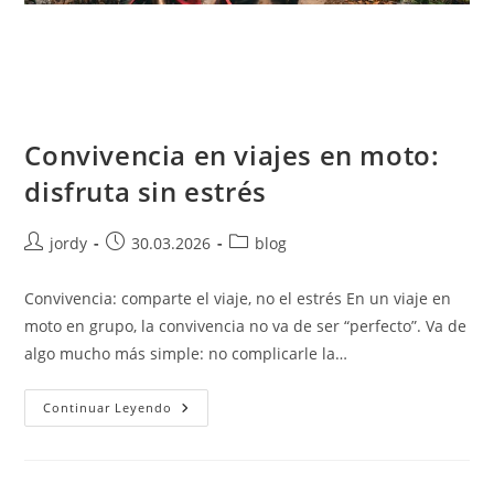
Convivencia en viajes en moto:
disfruta sin estrés
Autor
Publicación
Categoría
jordy
30.03.2026
blog
de
de
de
la
la
la
Convivencia: comparte el viaje, no el estrés En un viaje en
entrada:
entrada:
entrada:
moto en grupo, la convivencia no va de ser “perfecto”. Va de
algo mucho más simple: no complicarle la…
Convivencia
Continuar Leyendo
En
Viajes
En
Moto:
Disfruta