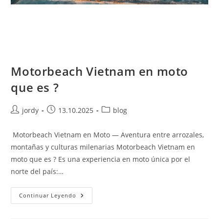
Motorbeach Vietnam en moto
que es ?
Autor
Publicación
Categoría
jordy
13.10.2025
blog
de
de
de
la
la
la
Motorbeach Vietnam en Moto — Aventura entre arrozales,
entrada:
entrada:
entrada:
montañas y culturas milenarias Motorbeach Vietnam en
moto que es ? Es una experiencia en moto única por el
norte del país:…
Motorbeach
Continuar Leyendo
Vietnam
En
Moto