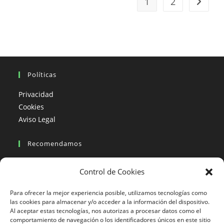
1
2
Ir a la 
Políticas
Privacidad
Cookies
Aviso Legal
Recomendamos
Viajes en moto
Control de Cookies
Viajes en moto organizados
Blogs viajes en moto
Para ofrecer la mejor experiencia posible, utilizamos tecnologías como
las cookies para almacenar y/o acceder a la información del dispositivo.
Al aceptar estas tecnologías, nos autorizas a procesar datos como el
Más Visto
comportamiento de navegación o los identificadores únicos en este sitio