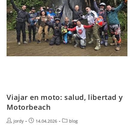
Viajar en moto: salud, libertad y
Motorbeach
Autor
Publicación
Categoría
jordy
14.04.2026
blog
de
de
de
la
la
la