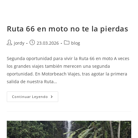
Ruta 66 en moto no te la pierdas
Autor
Publicación
Categoría
jordy
23.03.2026
blog
de
de
de
la
la
la
Segunda oportunidad para vivir la Ruta 66 en moto A veces
entrada:
entrada:
entrada:
los grandes viajes también merecen una segunda
oportunidad. En Motorbeach Viajes, tras agotar la primera
salida de nuestra Ruta…
Ruta
Continuar Leyendo
66
En
Moto
No
Te
La
Pierdas