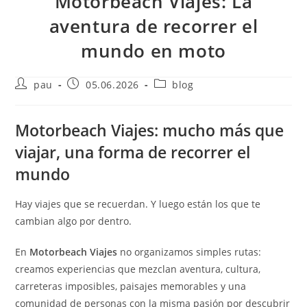
Motorbeach Viajes: La
aventura de recorrer el
mundo en moto
Autor
Publicación
Categoría
pau
05.06.2026
blog
de
de
de
la
la
la
entrada:
entrada:
entrada:
Motorbeach Viajes: mucho más que
viajar, una forma de recorrer el
mundo
Hay viajes que se recuerdan. Y luego están los que te
cambian algo por dentro.
En
Motorbeach Viajes
no organizamos simples rutas:
creamos experiencias que mezclan aventura, cultura,
carreteras imposibles, paisajes memorables y una
comunidad de personas con la misma pasión por descubrir