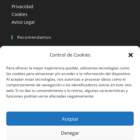
Privacidad
Cookies
Aviso Legal
Recomendamos
Viajes en moto
Control de Cookies
Viajes en moto organizados
Blogs viajes en moto
Para ofrecer la mejor experiencia posible, utilizamos tecnologías como
las cookies para almacenar y/o acceder a la información del dispositivo.
Al aceptar estas tecnologías, nos autorizas a procesar datos como el
Más Visto
comportamiento de navegación o los identificadores únicos en este sitio
web. Si no das tu consentimiento o lo retiras, algunas características y
Viajes en moto India
funciones podrían verse afectadas negativamente.
Viajes en moto Nicaragua
Viajes en moto América
Aceptar
Denegar