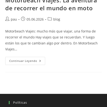
Motorbeach Viajes: La aventura
de recorrer el mundo en moto
Autor
Publicación
Categoría
pau
05.06.2026
blog
de
de
de
la
la
la
Motorbeach Viajes: mucho más que viajar, una forma de
entrada:
entrada:
entrada:
recorrer el mundo Hay viajes que se recuerdan. Y luego
están los que te cambian algo por dentro. En Motorbeach
Viajes…
Motorbeach
Continuar Leyendo
Viajes:
La
Aventura
De
Recorrer
El
Mundo
En
Moto
Políticas