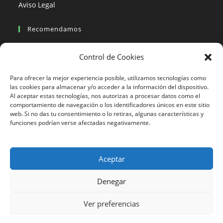
Aviso Legal
Recomendamos
Viajes en moto
Control de Cookies
Viajes en moto organizados
Blogs viajes en moto
Para ofrecer la mejor experiencia posible, utilizamos tecnologías como
las cookies para almacenar y/o acceder a la información del dispositivo.
Al aceptar estas tecnologías, nos autorizas a procesar datos como el
Más Visto
comportamiento de navegación o los identificadores únicos en este sitio
web. Si no das tu consentimiento o lo retiras, algunas características y
Viajes en moto India
funciones podrían verse afectadas negativamente.
Viajes en moto Nicaragua
Viajes en moto América
Aceptar
Denegar
633 24 27 26
Ver preferencias
Motorbeach Viajes © 2023 | DESARROLLO WEB
JUEVER
Surfcamp