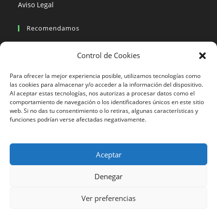
Aviso Legal
Recomendamos
Viajes en moto
Control de Cookies
Viajes en moto organizados
Blogs viajes en moto
Para ofrecer la mejor experiencia posible, utilizamos tecnologías como
las cookies para almacenar y/o acceder a la información del dispositivo.
Al aceptar estas tecnologías, nos autorizas a procesar datos como el
Más Visto
comportamiento de navegación o los identificadores únicos en este sitio
web. Si no das tu consentimiento o lo retiras, algunas características y
Viajes en moto India
funciones podrían verse afectadas negativamente.
Viajes en moto Nicaragua
Viajes en moto América
Aceptar
Denegar
633 24 27 26
Ver preferencias
Motorbeach Viajes © 2023 | DESARROLLO WEB
JUEVER
Surfcamp