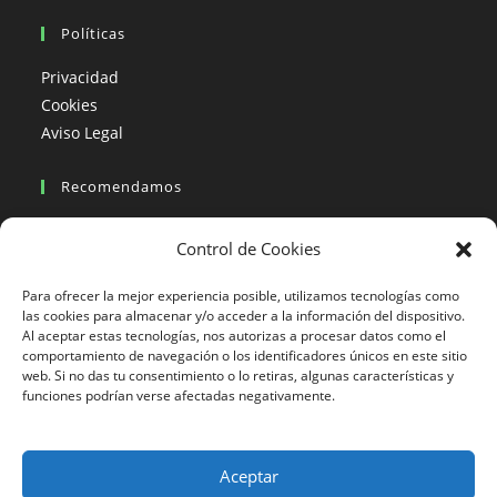
Políticas
Privacidad
Cookies
Aviso Legal
Recomendamos
Viajes en moto
Control de Cookies
Viajes en moto organizados
Blogs viajes en moto
Para ofrecer la mejor experiencia posible, utilizamos tecnologías como
las cookies para almacenar y/o acceder a la información del dispositivo.
Al aceptar estas tecnologías, nos autorizas a procesar datos como el
Más Visto
comportamiento de navegación o los identificadores únicos en este sitio
web. Si no das tu consentimiento o lo retiras, algunas características y
Viajes en moto India
funciones podrían verse afectadas negativamente.
Viajes en moto Nicaragua
Viajes en moto América
Aceptar