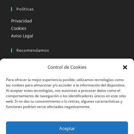
Políticas
Privacidad
Cookies
Aviso Legal
Recomendamos
Viajes en moto
Control de Cookies
Viajes en moto organizados
Blogs viajes en moto
Para ofrecer la mejor experiencia posible, utilizamos tecnologías como
las cookies para almacenar y/o acceder a la información del dispositivo.
Al aceptar estas tecnologías, nos autorizas a procesar datos como el
Más Visto
comportamiento de navegación o los identificadores únicos en este sitio
web. Si no das tu consentimiento o lo retiras, algunas características y
Viajes en moto India
funciones podrían verse afectadas negativamente.
Viajes en moto Nicaragua
Viajes en moto América
Aceptar