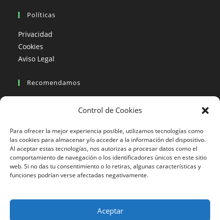
Políticas
Privacidad
Cookies
Aviso Legal
Recomendamos
Viajes en moto
Control de Cookies
Viajes en moto organizados
Blogs viajes en moto
Para ofrecer la mejor experiencia posible, utilizamos tecnologías como
las cookies para almacenar y/o acceder a la información del dispositivo.
Al aceptar estas tecnologías, nos autorizas a procesar datos como el
Más Visto
comportamiento de navegación o los identificadores únicos en este sitio
web. Si no das tu consentimiento o lo retiras, algunas características y
Viajes en moto India
funciones podrían verse afectadas negativamente.
Viajes en moto Nicaragua
Viajes en moto América
Aceptar