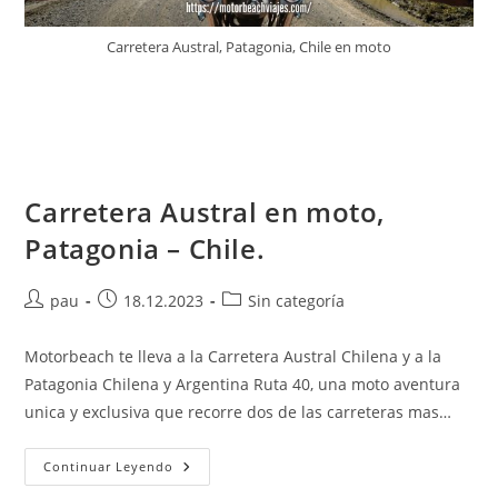
Carretera Austral, Patagonia, Chile en moto
Carretera Austral en moto,
Patagonia – Chile.
Autor
Publicación
Categoría
pau
18.12.2023
Sin categoría
de
de
de
la
la
la
Motorbeach te lleva a la Carretera Austral Chilena y a la
entrada:
entrada:
entrada:
Patagonia Chilena y Argentina Ruta 40, una moto aventura
unica y exclusiva que recorre dos de las carreteras mas…
Carretera
Continuar Leyendo
Austral
En