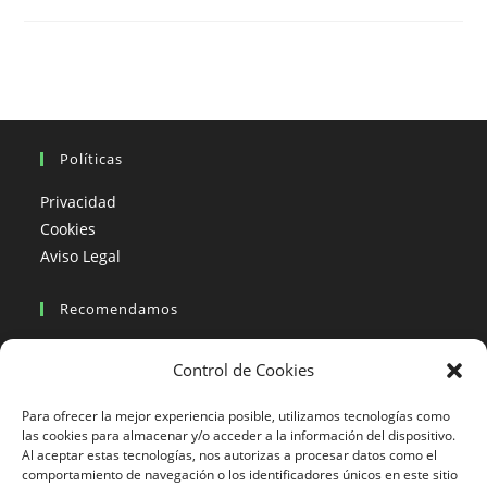
Moto,
Patagonia
–
Chile.
Políticas
Privacidad
Cookies
Aviso Legal
Recomendamos
Viajes en moto
Control de Cookies
Viajes en moto organizados
Blogs viajes en moto
Para ofrecer la mejor experiencia posible, utilizamos tecnologías como
las cookies para almacenar y/o acceder a la información del dispositivo.
Al aceptar estas tecnologías, nos autorizas a procesar datos como el
Más Visto
comportamiento de navegación o los identificadores únicos en este sitio