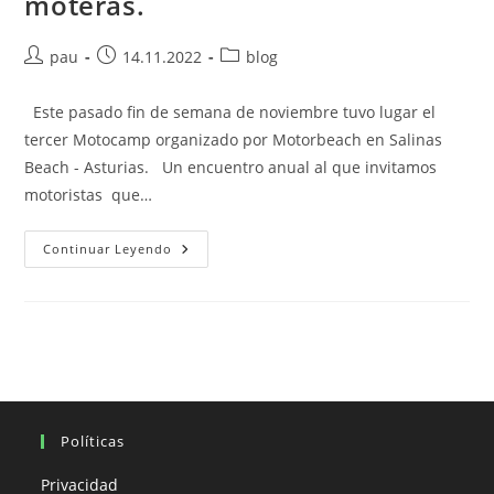
moteras.
Autor
Publicación
Categoría
pau
14.11.2022
blog
de
de
de
la
la
la
Este pasado fin de semana de noviembre tuvo lugar el
entrada:
entrada:
entrada:
tercer Motocamp organizado por Motorbeach en Salinas
Beach - Asturias. Un encuentro anual al que invitamos
motoristas que…
Motocamp
Continuar Leyendo
Motorbeach
Salinas
2022
…
Reencuentro
De
Tribus
Moteras.
Políticas
Privacidad