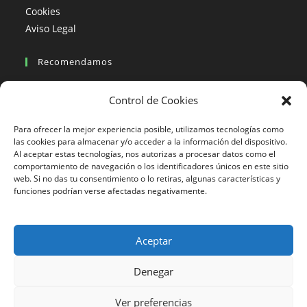
Cookies
Aviso Legal
Recomendamos
Viajes en moto
Control de Cookies
Viajes en moto organizados
Blogs viajes en moto
Para ofrecer la mejor experiencia posible, utilizamos tecnologías como
las cookies para almacenar y/o acceder a la información del dispositivo.
Al aceptar estas tecnologías, nos autorizas a procesar datos como el
Más Visto
comportamiento de navegación o los identificadores únicos en este sitio
web. Si no das tu consentimiento o lo retiras, algunas características y
Viajes en moto India
funciones podrían verse afectadas negativamente.
Viajes en moto Nicaragua
Viajes en moto América
Aceptar
Denegar
633 24 27 26
Ver preferencias