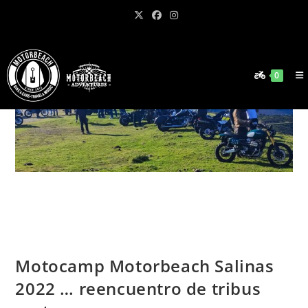
Ir
al
contenido
0
Motocamp Motorbeach Salinas
2022 … reencuentro de tribus