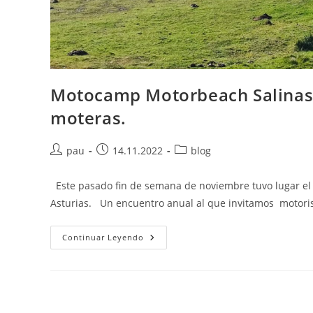
Motocamp Motorbeach Salinas 
moteras.
Autor
Publicación
Categoría
pau
14.11.2022
blog
de
de
de
la
la
la
Este pasado fin de semana de noviembre tuvo lugar el
entrada:
entrada:
entrada:
Asturias. Un encuentro anual al que invitamos motor
Motocamp
Continuar Leyendo
Motorbeach
Salinas
2022
…
Reencuentro
De
Tribus