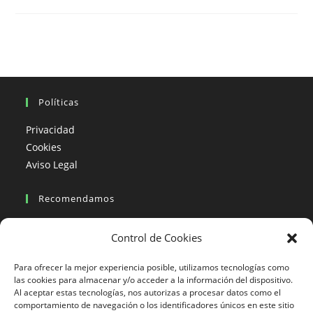
Moto,
Patagonia
–
Chile.
Políticas
Privacidad
Cookies
Aviso Legal
Recomendamos
Viajes en moto
Control de Cookies
Viajes en moto organizados
Blogs viajes en moto
Para ofrecer la mejor experiencia posible, utilizamos tecnologías como
las cookies para almacenar y/o acceder a la información del dispositivo.
Al aceptar estas tecnologías, nos autorizas a procesar datos como el
Más Visto
comportamiento de navegación o los identificadores únicos en este sitio