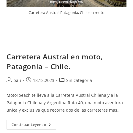
Carretera Austral, Patagonia, Chile en moto
Carretera Austral en moto,
Patagonia – Chile.
Autor
Publicación
Categoría
pau
18.12.2023
Sin categoría
de
de
de
la
la
la
Motorbeach te lleva a la Carretera Austral Chilena y a la
entrada:
entrada:
entrada:
Patagonia Chilena y Argentina Ruta 40, una moto aventura
unica y exclusiva que recorre dos de las carreteras mas…
Carretera
Continuar Leyendo
Austral
En