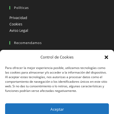
Políticas
Privacidad
Cookies
Aviso Legal
Recomendamos
Viajes en moto
Control de Cookies
Viajes en moto organizados
Blogs viajes en moto
Para ofrecer la mejor experiencia posible, utilizamos tecnologías como
las cookies para almacenar y/o acceder a la información del dispositivo.
Al aceptar estas tecnologías, nos autorizas a procesar datos como el
Más Visto
comportamiento de navegación o los identificadores únicos en este sitio
web. Si no das tu consentimiento o lo retiras, algunas características y
Viajes en moto India
funciones podrían verse afectadas negativamente.
Viajes en moto Nicaragua
Viajes en moto América
Aceptar