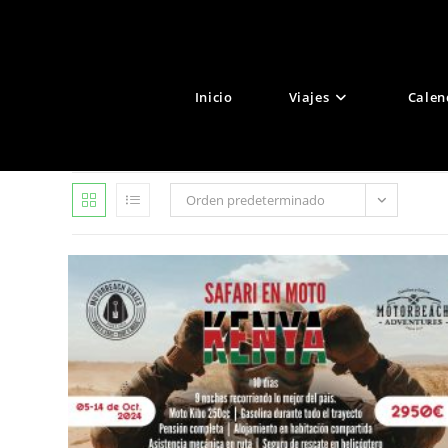
Ir
al
contenido
Inicio
Viajes
Calen
Orden predeterminado