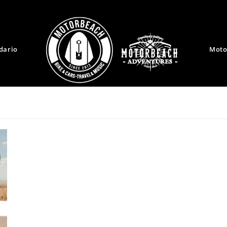
dario
Moto