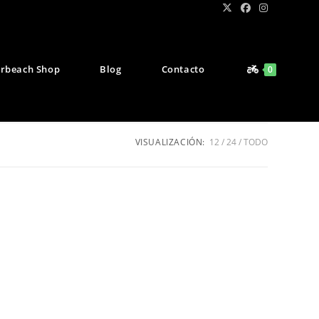
rbeach Shop
Blog
Contacto
0
VISUALIZACIÓN:
12
24
TODO