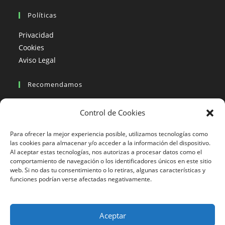
Políticas
Privacidad
Cookies
Aviso Legal
Recomendamos
Viajes en moto
Control de Cookies
Viajes en moto organizados
Blogs viajes en moto
Para ofrecer la mejor experiencia posible, utilizamos tecnologías como
las cookies para almacenar y/o acceder a la información del dispositivo.
Al aceptar estas tecnologías, nos autorizas a procesar datos como el
Más Visto
comportamiento de navegación o los identificadores únicos en este sitio
web. Si no das tu consentimiento o lo retiras, algunas características y
Viajes en moto India
funciones podrían verse afectadas negativamente.
Viajes en moto Nicaragua
Viajes en moto América
Aceptar