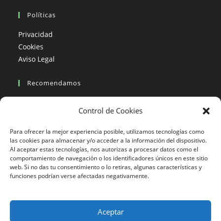
Políticas
Privacidad
Cookies
Aviso Legal
Recomendamos
Viajes en moto
Control de Cookies
Viajes en moto organizados
Blogs viajes en moto
Para ofrecer la mejor experiencia posible, utilizamos tecnologías como
las cookies para almacenar y/o acceder a la información del dispositivo.
Al aceptar estas tecnologías, nos autorizas a procesar datos como el
Más Visto
comportamiento de navegación o los identificadores únicos en este sitio
web. Si no das tu consentimiento o lo retiras, algunas características y
Viajes en moto India
funciones podrían verse afectadas negativamente.
Viajes en moto Nicaragua
Viajes en moto América
Aceptar